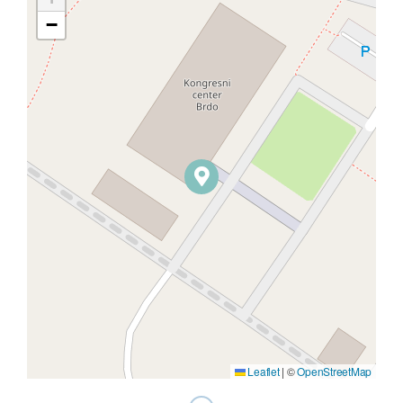
−
Leaflet
|
©
OpenStreetMap