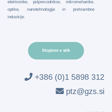
elektronike, polprevodnikov, mikromehanike,
optike, nanotehnologije in prehrambne
industrije.
Stopimo v stik
+386 (0)1 5898 312
ptz@gzs.si