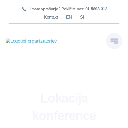
Skip
Imate vprašanje? Pokličite nas:
01 5898 312
to
Kontakt
EN
SI
content
Lokacija
konference